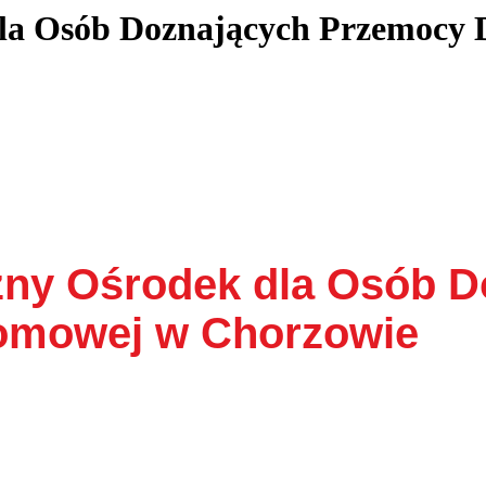
 dla Osób Doznających Przemoc
czny Ośrodek dla Osób 
omowej w Chorzowie