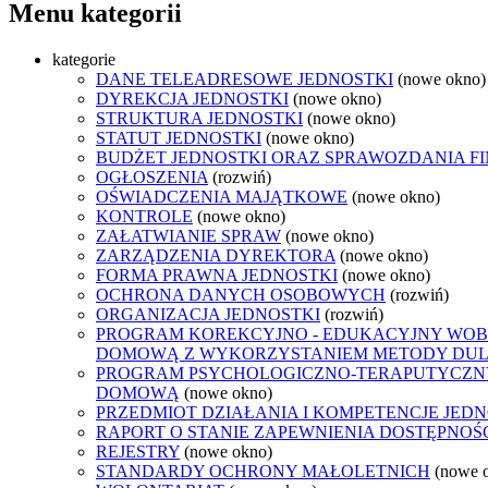
Menu kategorii
kategorie
DANE TELEADRESOWE JEDNOSTKI
(nowe okno)
DYREKCJA JEDNOSTKI
(nowe okno)
STRUKTURA JEDNOSTKI
(nowe okno)
STATUT JEDNOSTKI
(nowe okno)
BUDŻET JEDNOSTKI ORAZ SPRAWOZDANIA F
OGŁOSZENIA
(rozwiń)
OŚWIADCZENIA MAJĄTKOWE
(nowe okno)
KONTROLE
(nowe okno)
ZAŁATWIANIE SPRAW
(nowe okno)
ZARZĄDZENIA DYREKTORA
(nowe okno)
FORMA PRAWNA JEDNOSTKI
(nowe okno)
OCHRONA DANYCH OSOBOWYCH
(rozwiń)
ORGANIZACJA JEDNOSTKI
(rozwiń)
PROGRAM KOREKCYJNO - EDUKACYJNY WOB
DOMOWĄ Z WYKORZYSTANIEM METODY DU
PROGRAM PSYCHOLOGICZNO-TERAPUTYCZNY
DOMOWĄ
(nowe okno)
PRZEDMIOT DZIAŁANIA I KOMPETENCJE JEDN
RAPORT O STANIE ZAPEWNIENIA DOSTĘPNOŚ
REJESTRY
(nowe okno)
STANDARDY OCHRONY MAŁOLETNICH
(nowe 