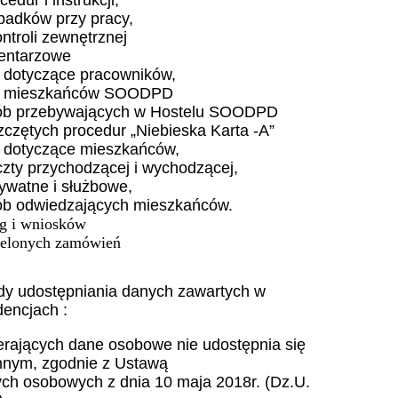
padków przy pracy,
ntroli zewnętrznej
wentarzowe
 dotyczące pracowników,
a mieszkańców SOODPD
sób przebywających w Hostelu SOODPD
zczętych procedur „Niebieska Karta -A”
 dotyczące mieszkańców,
czty przychodzącej i wychodzącej,
ywatne i służbowe,
sób odwiedzających mieszkańców.
rg i wniosków
zielonych zamówień
dy udostępniania danych zawartych w
dencjach :
erających dane osobowe nie udostępnia się
nym, zgodnie z Ustawą
ych osobowych z dnia 10 maja 2018r. (Dz.U.