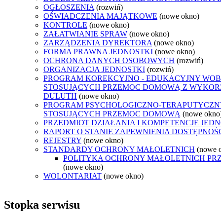
OGŁOSZENIA
(rozwiń)
OŚWIADCZENIA MAJĄTKOWE
(nowe okno)
KONTROLE
(nowe okno)
ZAŁATWIANIE SPRAW
(nowe okno)
ZARZĄDZENIA DYREKTORA
(nowe okno)
FORMA PRAWNA JEDNOSTKI
(nowe okno)
OCHRONA DANYCH OSOBOWYCH
(rozwiń)
ORGANIZACJA JEDNOSTKI
(rozwiń)
PROGRAM KOREKCYJNO - EDUKACYJNY WOB
STOSUJĄCYCH PRZEMOC DOMOWĄ Z WYKOR
DULUTH
(nowe okno)
PROGRAM PSYCHOLOGICZNO-TERAPUTYCZN
STOSUJĄCYCH PRZEMOC DOMOWĄ
(nowe okno
PRZEDMIOT DZIAŁANIA I KOMPETENCJE JEDN
RAPORT O STANIE ZAPEWNIENIA DOSTĘPNOŚ
REJESTRY
(nowe okno)
STANDARDY OCHRONY MAŁOLETNICH
(nowe 
POLITYKA OCHRONY MAŁOLETNICH PR
(nowe okno)
WOLONTARIAT
(nowe okno)
Stopka serwisu