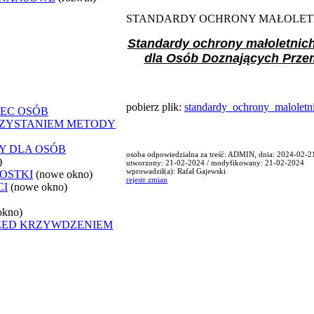
STANDARDY OCHRONY MAŁOLET
Standardy ochrony małoletnic
dla Osób Doznających Prze
pobierz plik:
standardy_ochrony_maloletn
EC OSÓB
ZYSTANIEM METODY
Y DLA OSÓB
osoba odpowiedzialna za treść: ADMIN, dnia: 2024-02-2
)
utworzony: 21-02-2024 / modyfikowany: 21-02-2024
wprowadził(a): Rafał Gajewski
OSTKI
(nowe okno)
rejestr zmian
CI
(nowe okno)
okno)
ZED KRZYWDZENIEM