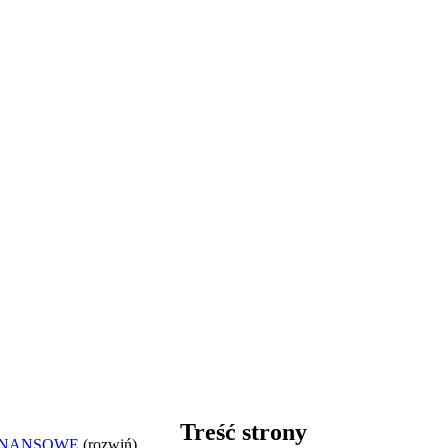
Treść strony
INANSOWE
(rozwiń)