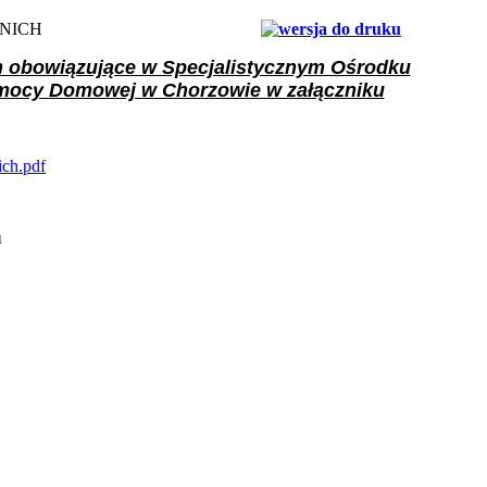
NICH
h obowiązujące w Specjalistycznym Ośrodku
mocy Domowej w Chorzowie w załączniku
ich.pdf
1