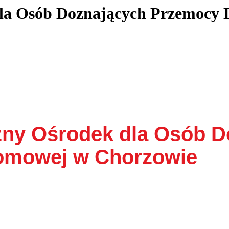
 dla Osób Doznających Przemoc
czny Ośrodek dla Osób 
omowej w Chorzowie