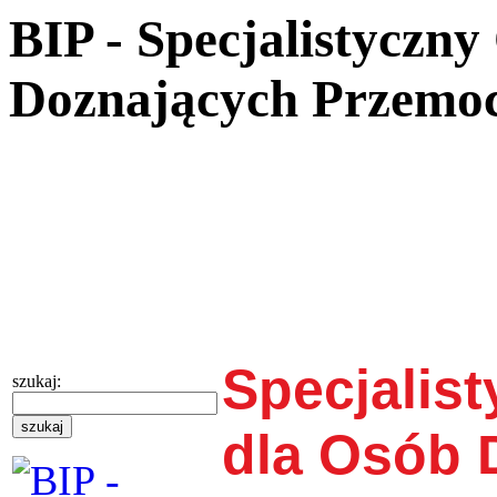
BIP - Specjalistyczn
Doznających Przemo
Specjalis
szukaj:
dla Osób 