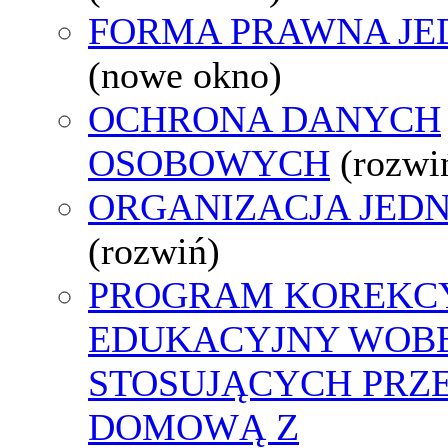
FORMA PRAWNA JE
(nowe okno)
OCHRONA DANYCH
OSOBOWYCH
(rozwi
ORGANIZACJA JED
(rozwiń)
PROGRAM KOREKCY
EDUKACYJNY WOB
STOSUJĄCYCH PRZ
DOMOWĄ Z