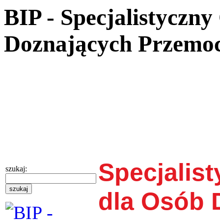
BIP - Specjalistyczn
Doznających Przemo
Specjalis
szukaj:
dla Osób 