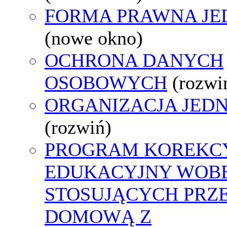
FORMA PRAWNA JE
(nowe okno)
OCHRONA DANYCH
OSOBOWYCH
(rozwi
ORGANIZACJA JED
(rozwiń)
PROGRAM KOREKCY
EDUKACYJNY WOB
STOSUJĄCYCH PRZ
DOMOWĄ Z