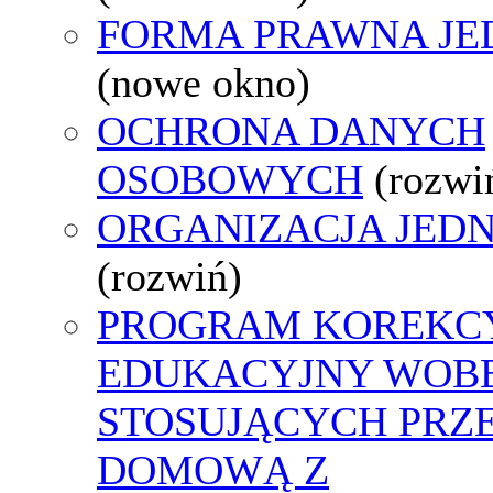
FORMA PRAWNA JE
(nowe okno)
OCHRONA DANYCH
OSOBOWYCH
(rozwi
ORGANIZACJA JED
(rozwiń)
PROGRAM KOREKCY
EDUKACYJNY WOB
STOSUJĄCYCH PRZ
DOMOWĄ Z